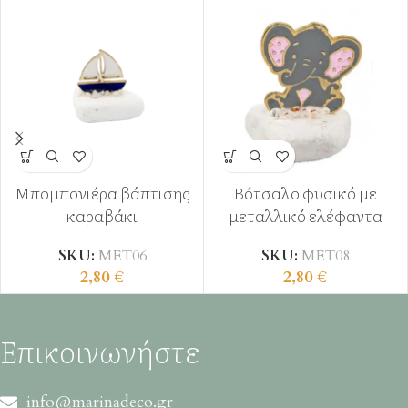
Μπομπονιέρα βάπτισης
Βότσαλο φυσικό με
καραβάκι
μεταλλικό ελέφαντα
SKU:
ΜΕΤ06
SKU:
ΜΕΤ08
2,80
€
2,80
€
Επικοινωνήστε
info@marinadeco.gr