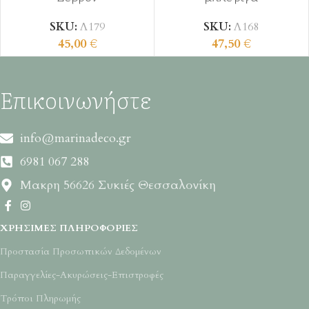
SKU:
Λ179
SKU:
Λ168
45,00
€
47,50
€
Επικοινωνήστε
info@marinadeco.gr
6981 067 288
Μακρη 56626 Συκιές Θεσσαλονίκη
ΧΡΉΣΙΜΕΣ ΠΛΗΡΟΦΟΡΊΕΣ
Προστασία Προσωπικών Δεδομένων
Παραγγελίες-Ακυρώσεις-Επιστροφές
Τρόποι Πληρωμής