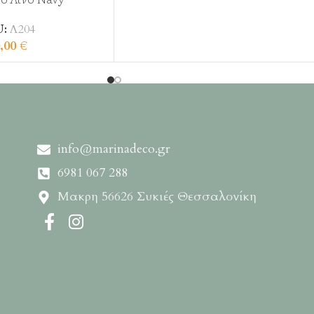
U:
Λ204
,00
€
info@marinadeco.gr
6981 067 288
Μακρη 56626 Συκιές Θεσσαλονίκη