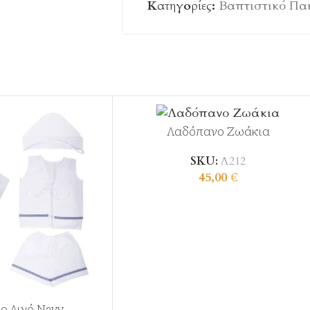
Κατηγορίες:
Βαπτιστικό Πακ
Λαδόπανο Ζωάκια
SKU:
Λ212
45,00
€
ο Λινό Navy