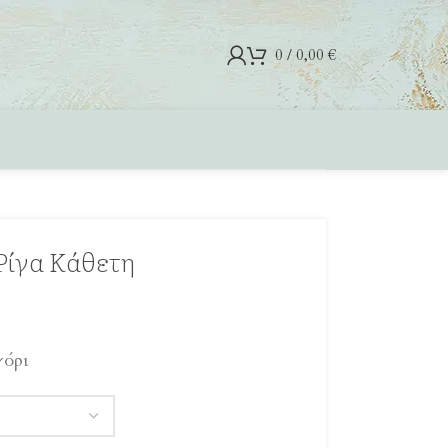
0
/
0,00
€
Ρίγα Κάθετη
όρι