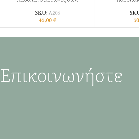
SKU:
Λ206
SK
45,00
€
50
Επικοινωνήστε