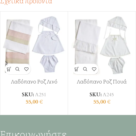
Σχετικά προϊόντα
Λαδόπανο Ροζ Λινό
Λαδόπανο Ροζ Πουά
SKU:
Λ251
SKU:
Λ245
55,00
€
55,00
€
Επικοινωνήστε