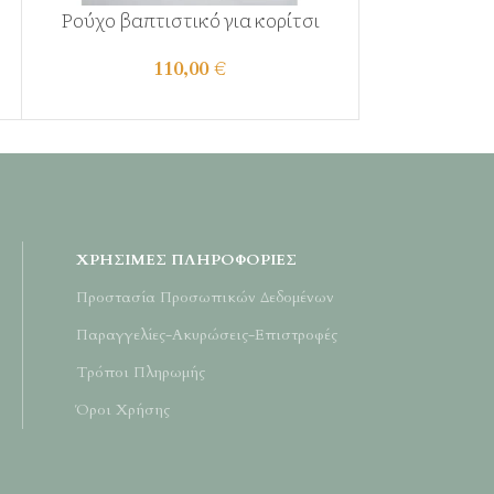
Ρούχο βαπτιστικό για κορίτσι
Ρούχο βαπτ
110,00
€
ΧΡΉΣΙΜΕΣ ΠΛΗΡΟΦΟΡΊΕΣ
Προστασία Προσωπικών Δεδομένων
Παραγγελίες-Ακυρώσεις-Επιστροφές
Τρόποι Πληρωμής
Όροι Χρήσης