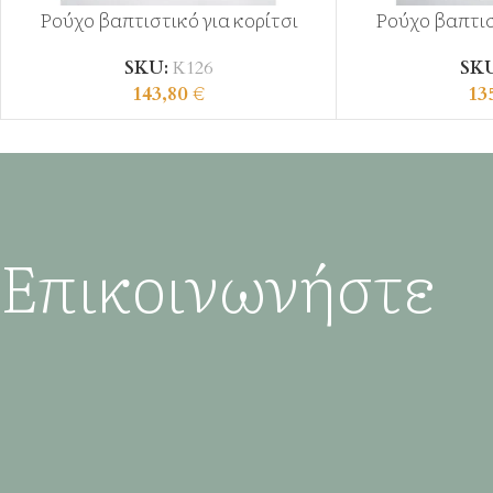
Ρούχο βαπτιστικό για κορίτσι
Ρούχο βαπτισ
SKU:
Κ126
SK
143,80
€
13
Επικοινωνήστε