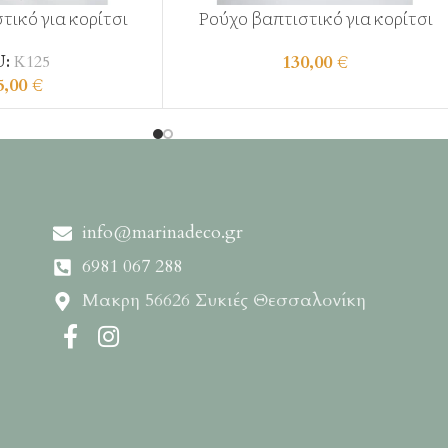
τικό για κορίτσι
Ρούχο βαπτιστικό για κορίτσι
130,00
€
U:
Κ125
5,00
€
info@marinadeco.gr
6981 067 288
Μακρη 56626 Συκιές Θεσσαλονίκη