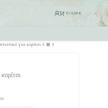
0
/
0,00
€
τιστικό για κορίτσι
 κορίτσι
σι