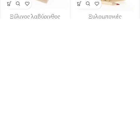
Ξύλινος λαβύρινθος
Ξυλομπογιές
SKU:
ΝΚ334
SKU:
ΝΚ412
1,90
€
1,30
€
Ξυλομπογιές 10τμχ
Πλαστελίνη 6 τμχ
SKU:
ΡΤ125
SKU:
ΡΤ127
0,90
€
1,20
€