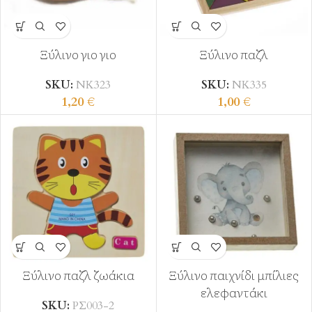
Ξύλινο γιο γιο
Ξύλινο παζλ
SKU:
ΝΚ323
SKU:
ΝΚ335
1,20
€
1,00
€
Ξύλινο παζλ ζωάκια
Ξύλινο παιχνίδι μπίλιες
ελεφαντάκι
SKU:
ΡΣ003-2