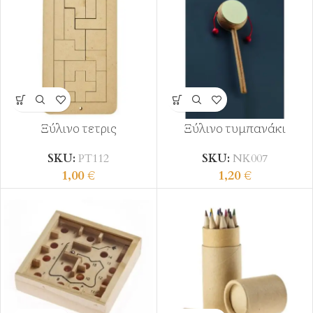
Ξύλινο τετρις
Ξύλινο τυμπανάκι
SKU:
ΡΤ112
SKU:
ΝΚ007
1,00
€
1,20
€