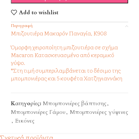
Add to wishlist
Περιγραφή
Μπιζουτιέρα Μακαρόν Παναγία, Κ908
Όμορφη χειροποίητη μπιζουτιέρα σε σχήμα
Macaron Κατασκευασμένο από κεραμικό
γύψο.
*Στη τιμή συμπεριλαμβάνεται το δέσιμο της
μπομπονιέρας και 5 κουφέτα Χατζηγιαννάκη
Κατηγορίες:
Μπομπονιέρες βάπτισης
,
Μπομπονιέρες Γάμου
,
Μπομπονιέρες γύψινες
,
Εικόνες
Σχετικά προϊόντα